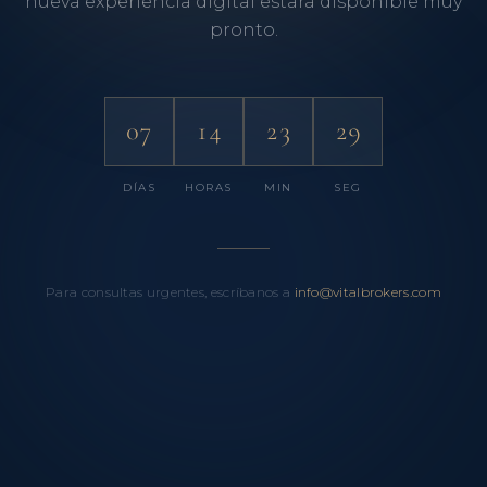
nueva experiencia digital estará disponible muy
pronto.
07
14
23
29
DÍAS
HORAS
MIN
SEG
Para consultas urgentes, escríbanos a
info@vitalbrokers.com