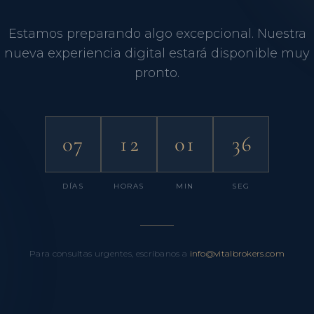
Estamos preparando algo excepcional. Nuestra
nueva experiencia digital estará disponible muy
pronto.
07
12
01
36
DÍAS
HORAS
MIN
SEG
Para consultas urgentes, escríbanos a
info@vitalbrokers.com