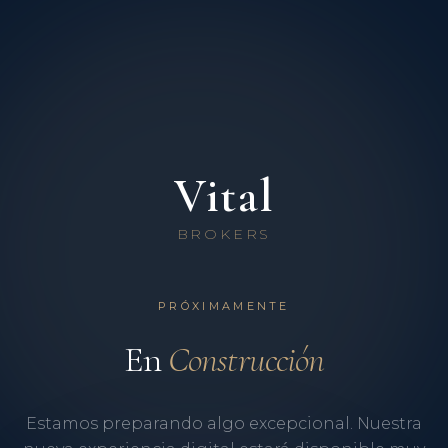
Vital
BROKERS
PRÓXIMAMENTE
En
Construcción
Estamos preparando algo excepcional. Nuestra