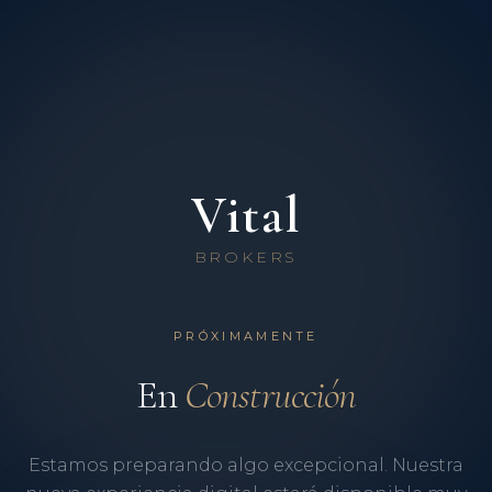
Vital
BROKERS
PRÓXIMAMENTE
En
Construcción
Estamos preparando algo excepcional. Nuestra