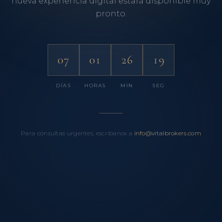
nueva experiencia digital estará disponible muy
pronto.
07
01
26
19
DÍAS
HORAS
MIN
SEG
Para consultas urgentes, escríbanos a
info@vitalbrokers.com