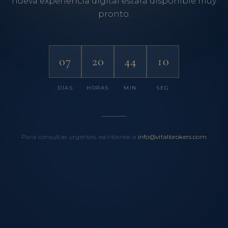
nueva experiencia digital estará disponible muy
pronto.
07
20
44
10
DÍAS
HORAS
MIN
SEG
Para consultas urgentes, escríbanos a
info@vitalbrokers.com