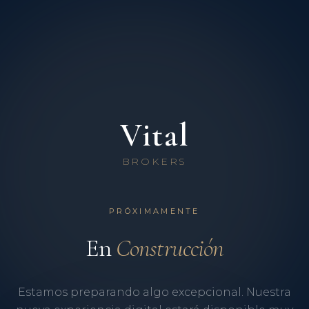
Vital
BROKERS
PRÓXIMAMENTE
En
Construcción
Estamos preparando algo excepcional. Nuestra