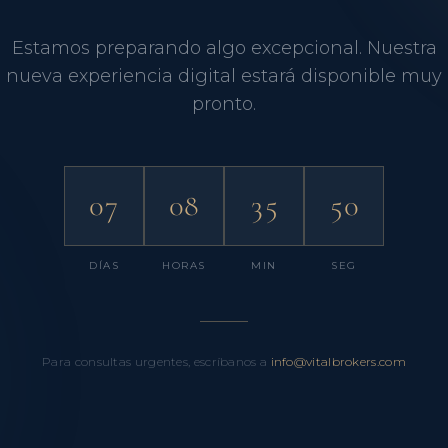
Estamos preparando algo excepcional. Nuestra
nueva experiencia digital estará disponible muy
pronto.
07
08
35
49
DÍAS
HORAS
MIN
SEG
Para consultas urgentes, escríbanos a
info@vitalbrokers.com