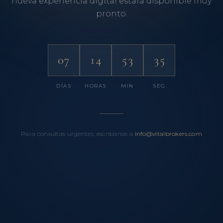
nueva experiencia digital estará disponible muy
pronto.
07
14
53
35
DÍAS
HORAS
MIN
SEG
Para consultas urgentes, escríbanos a
info@vitalbrokers.com