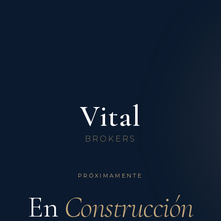
Vital
BROKERS
PRÓXIMAMENTE
En
Construcción