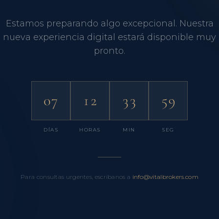
Estamos preparando algo excepcional. Nuestra
nueva experiencia digital estará disponible muy
pronto.
07
12
33
58
DÍAS
HORAS
MIN
SEG
Para consultas urgentes, escríbanos a
info@vitalbrokers.com