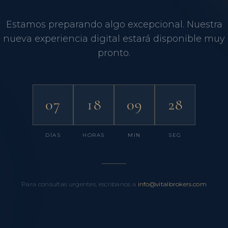
Estamos preparando algo excepcional. Nuestra
nueva experiencia digital estará disponible muy
pronto.
07
18
09
27
DÍAS
HORAS
MIN
SEG
Para consultas urgentes, escríbanos a
info@vitalbrokers.com