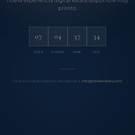
nueva experiencia digital estará disponible muy
pronto.
07
04
37
34
DÍAS
HORAS
MIN
SEG
Para consultas urgentes, escríbanos a
info@vitalbrokers.com