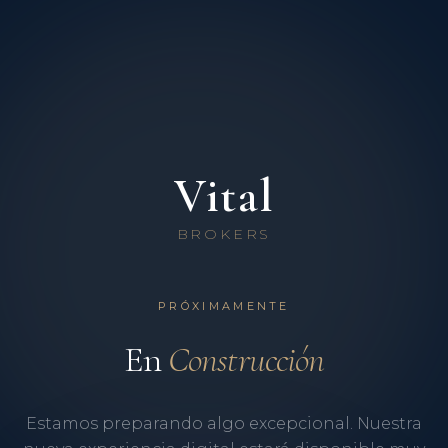
Vital
BROKERS
PRÓXIMAMENTE
En
Construcción
Estamos preparando algo excepcional. Nuestra