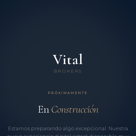
Vital
BROKERS
PRÓXIMAMENTE
En
Construcción
Estamos preparando algo excepcional. Nuestra