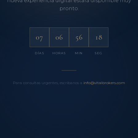
nueva experiencia digital estará disponible muy
pronto.
07
06
56
18
DÍAS
HORAS
MIN
SEG
Para consultas urgentes, escríbanos a
info@vitalbrokers.com