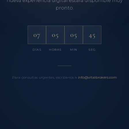
nueva experiencia digital estará disponible muy
pronto.
07
05
05
45
DÍAS
HORAS
MIN
SEG
Para consultas urgentes, escríbanos a
info@vitalbrokers.com