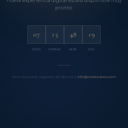
nueva experiencia digital estará disponible muy
pronto.
07
15
48
19
DÍAS
HORAS
MIN
SEG
Para consultas urgentes, escríbanos a
info@vitalbrokers.com