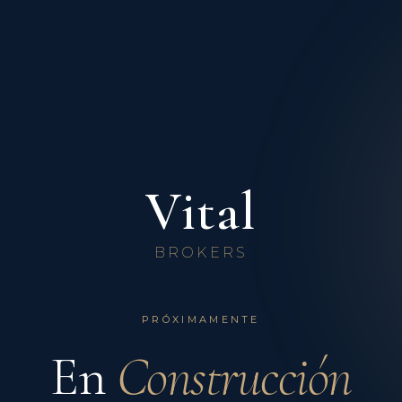
Vital
BROKERS
PRÓXIMAMENTE
En
Construcción