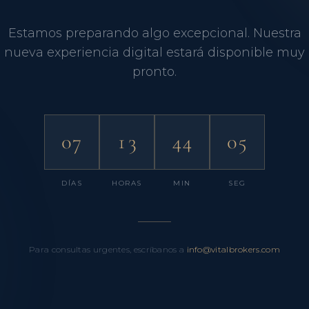
Estamos preparando algo excepcional. Nuestra
nueva experiencia digital estará disponible muy
pronto.
07
13
44
05
DÍAS
HORAS
MIN
SEG
Para consultas urgentes, escríbanos a
info@vitalbrokers.com