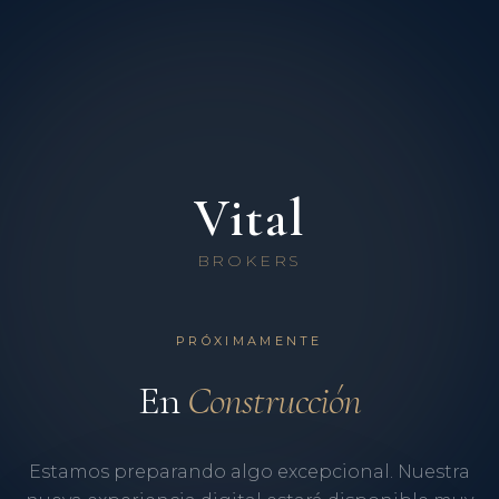
Vital
BROKERS
PRÓXIMAMENTE
En
Construcción
Estamos preparando algo excepcional. Nuestra