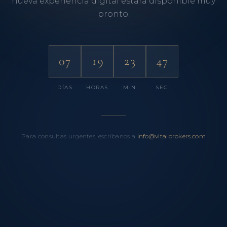
nueva experiencia digital estará disponible muy
pronto.
07
19
23
47
DÍAS
HORAS
MIN
SEG
Para consultas urgentes, escríbanos a
info@vitalbrokers.com