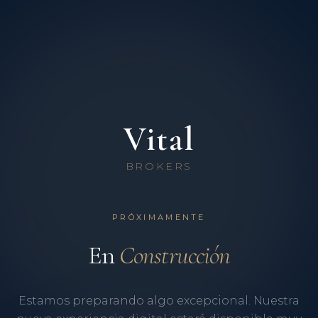
Vital
BROKERS
PRÓXIMAMENTE
En
Construcción
Estamos preparando algo excepcional. Nuestra