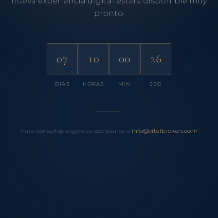
nueva experiencia digital estará disponible muy
pronto.
07
10
00
26
DÍAS
HORAS
MIN
SEG
Para consultas urgentes, escríbanos a
info@vitalbrokers.com