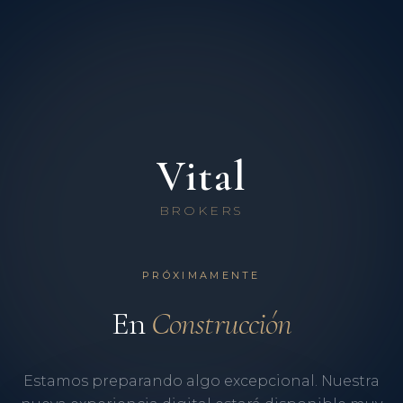
Vital
BROKERS
PRÓXIMAMENTE
En
Construcción
Estamos preparando algo excepcional. Nuestra