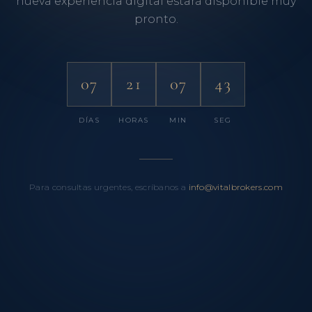
nueva experiencia digital estará disponible muy
pronto.
07
21
07
43
DÍAS
HORAS
MIN
SEG
Para consultas urgentes, escríbanos a
info@vitalbrokers.com