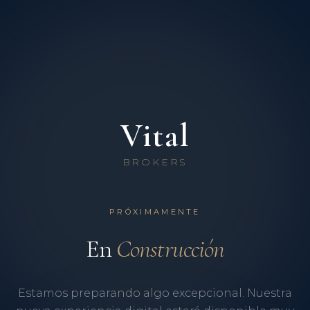
Vital
BROKERS
PRÓXIMAMENTE
En
Construcción
Estamos preparando algo excepcional. Nuestra