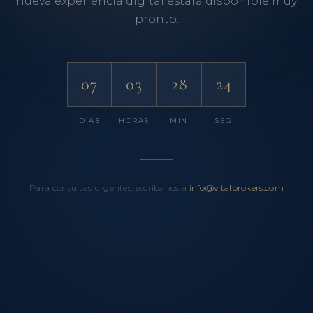
nueva experiencia digital estará disponible muy
pronto.
07
03
28
24
DÍAS
HORAS
MIN
SEG
Para consultas urgentes, escríbanos a
info@vitalbrokers.com