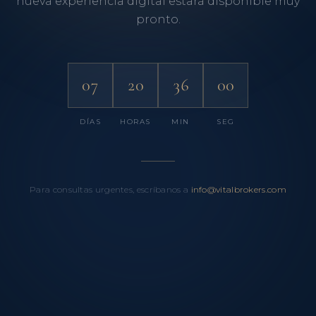
nueva experiencia digital estará disponible muy
pronto.
07
20
36
00
DÍAS
HORAS
MIN
SEG
Para consultas urgentes, escríbanos a
info@vitalbrokers.com