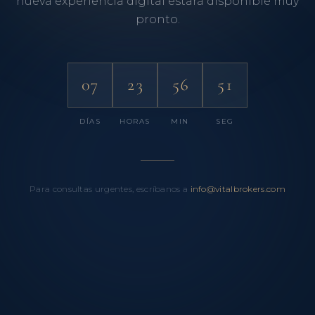
nueva experiencia digital estará disponible muy
pronto.
07
23
56
51
DÍAS
HORAS
MIN
SEG
Para consultas urgentes, escríbanos a
info@vitalbrokers.com