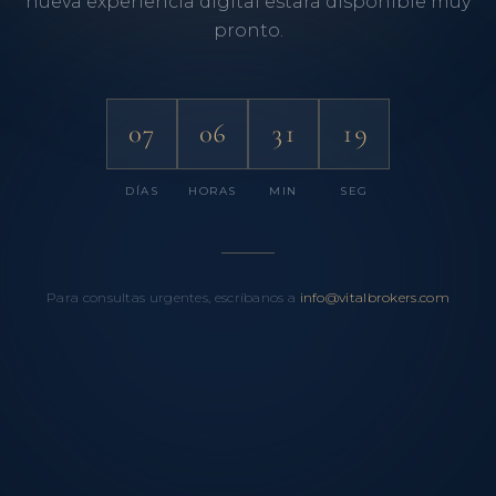
nueva experiencia digital estará disponible muy
pronto.
07
06
31
19
DÍAS
HORAS
MIN
SEG
Para consultas urgentes, escríbanos a
info@vitalbrokers.com