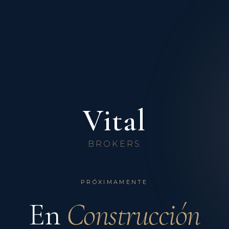
Vital
BROKERS
PRÓXIMAMENTE
En
Construcción