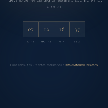
nueva experiencia digital estará disponible muy
pronto.
07
12
18
37
DÍAS
HORAS
MIN
SEG
Para consultas urgentes, escríbanos a
info@vitalbrokers.com