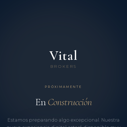
Vital
BROKERS
PRÓXIMAMENTE
En
Construcción
Estamos preparando algo excepcional. Nuestra