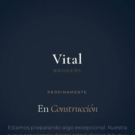
Vital
BROKERS
PRÓXIMAMENTE
En
Construcción
Estamos preparando algo excepcional. Nuestra