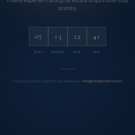
nueva experiencia digital estará disponible muy
pronto.
07
13
12
41
DÍAS
HORAS
MIN
SEG
Para consultas urgentes, escríbanos a
info@vitalbrokers.com