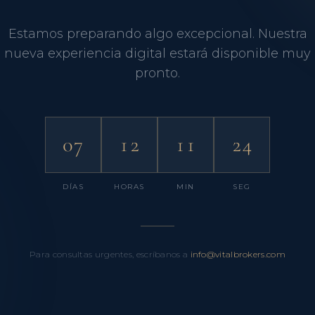
Estamos preparando algo excepcional. Nuestra
nueva experiencia digital estará disponible muy
pronto.
07
12
11
23
DÍAS
HORAS
MIN
SEG
Para consultas urgentes, escríbanos a
info@vitalbrokers.com