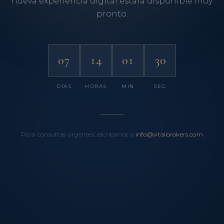
nueva experiencia digital estará disponible muy
pronto.
07
14
01
30
DÍAS
HORAS
MIN
SEG
Para consultas urgentes, escríbanos a
info@vitalbrokers.com