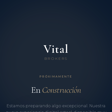
Vital
BROKERS
PRÓXIMAMENTE
En
Construcción
Estamos preparando algo excepcional. Nuestra