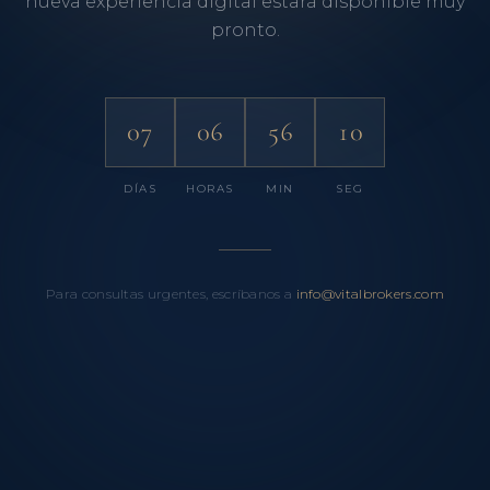
nueva experiencia digital estará disponible muy
pronto.
07
06
56
10
DÍAS
HORAS
MIN
SEG
Para consultas urgentes, escríbanos a
info@vitalbrokers.com