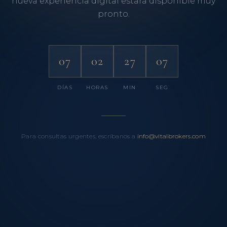
nueva experiencia digital estará disponible muy
pronto.
07
02
27
07
DÍAS
HORAS
MIN
SEG
Para consultas urgentes, escríbanos a
info@vitalbrokers.com