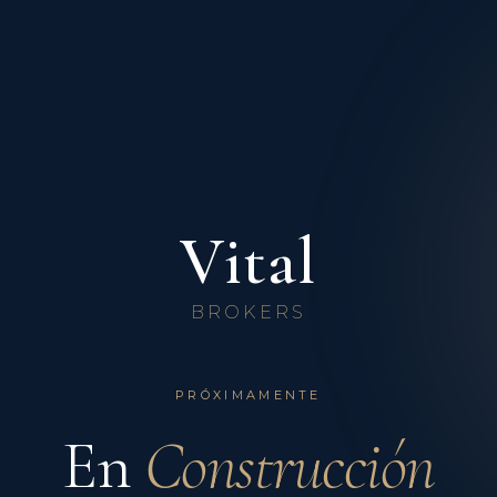
Vital
BROKERS
PRÓXIMAMENTE
En
Construcción