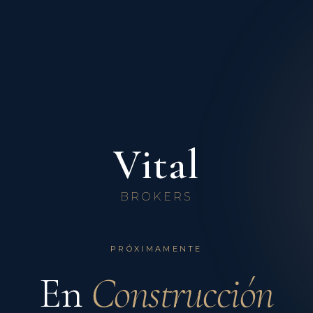
Vital
BROKERS
PRÓXIMAMENTE
En
Construcción