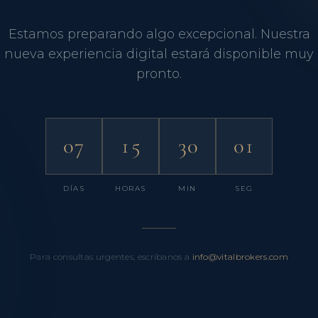
Estamos preparando algo excepcional. Nuestra
nueva experiencia digital estará disponible muy
pronto.
07
15
30
00
DÍAS
HORAS
MIN
SEG
Para consultas urgentes, escríbanos a
info@vitalbrokers.com