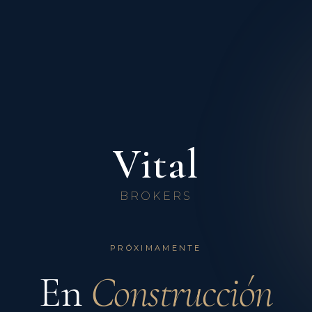
Vital
BROKERS
PRÓXIMAMENTE
En
Construcción