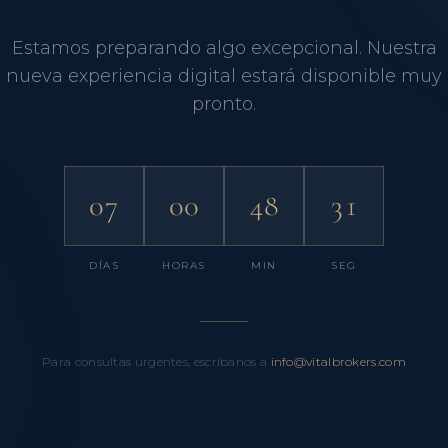
Estamos preparando algo excepcional. Nuestra
nueva experiencia digital estará disponible muy
pronto.
07
00
48
30
DÍAS
HORAS
MIN
SEG
Para consultas urgentes, escríbanos a
info@vitalbrokers.com