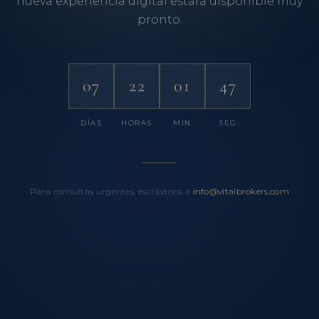
nueva experiencia digital estará disponible muy
pronto.
07
22
01
47
DÍAS
HORAS
MIN
SEG
Para consultas urgentes, escríbanos a
info@vitalbrokers.com