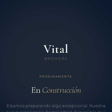
Vital
BROKERS
PRÓXIMAMENTE
En
Construcción
Estamos preparando algo excepcional. Nuestra