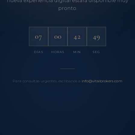
nueva experiencia digital estará disponible muy
pronto.
07
00
42
49
DÍAS
HORAS
MIN
SEG
Para consultas urgentes, escríbanos a
info@vitalbrokers.com