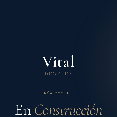
Vital
BROKERS
PRÓXIMAMENTE
En
Construcción