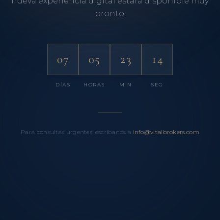
nueva experiencia digital estará disponible muy
pronto.
07
05
23
14
DÍAS
HORAS
MIN
SEG
Para consultas urgentes, escríbanos a
info@vitalbrokers.com