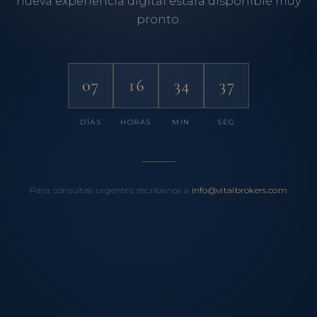
nueva experiencia digital estará disponible muy
pronto.
07
16
34
37
DÍAS
HORAS
MIN
SEG
Para consultas urgentes, escríbanos a
info@vitalbrokers.com