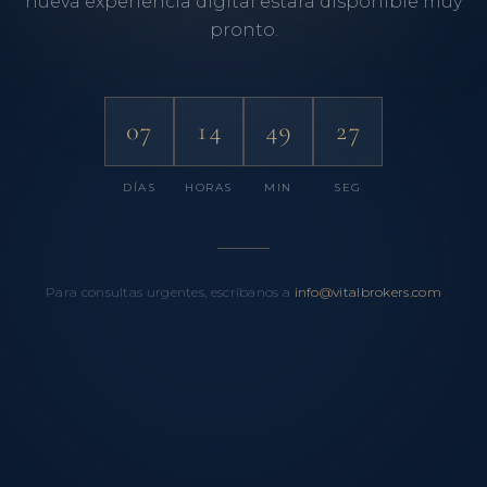
nueva experiencia digital estará disponible muy
pronto.
07
14
49
27
DÍAS
HORAS
MIN
SEG
Para consultas urgentes, escríbanos a
info@vitalbrokers.com