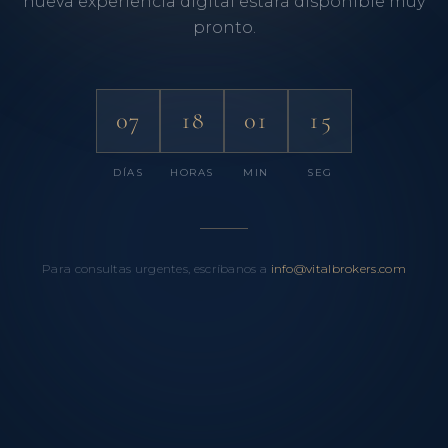
nueva experiencia digital estará disponible muy
pronto.
07
18
01
15
DÍAS
HORAS
MIN
SEG
Para consultas urgentes, escríbanos a
info@vitalbrokers.com