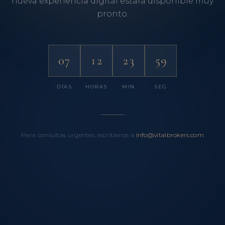
nueva experiencia digital estará disponible muy
pronto.
07
12
23
59
DÍAS
HORAS
MIN
SEG
Para consultas urgentes, escríbanos a
info@vitalbrokers.com