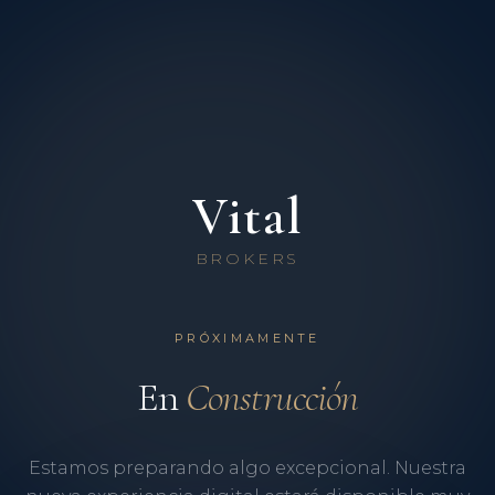
Vital
BROKERS
PRÓXIMAMENTE
En
Construcción
Estamos preparando algo excepcional. Nuestra