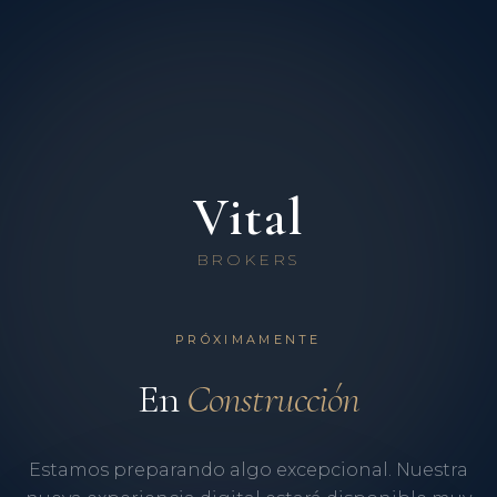
Vital
BROKERS
PRÓXIMAMENTE
En
Construcción
Estamos preparando algo excepcional. Nuestra