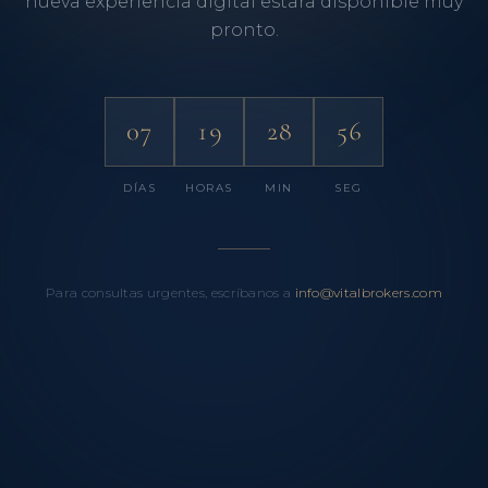
nueva experiencia digital estará disponible muy
pronto.
07
19
28
56
DÍAS
HORAS
MIN
SEG
Para consultas urgentes, escríbanos a
info@vitalbrokers.com